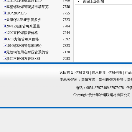
12米大口径螺旋焊管16
7768
返回上级新闻
厚壁螺旋焊管现货市场莱芜
7756
100*200*3.75
7755
天津Q345B矩形管多少
7723
20×12矩形管每米重量
7704
1200直径焊接管价格-
7544
Q235方矩管每米价格
7392
1016螺旋钢管每米理论
7323
无缝钢管用在耐压管系的管
7170
浙江不锈钢方管38×38
7083
返回首页
|
信息导航
|
信息推荐
|
信息列表
|
产品
本站关键词：
贵阳方管
，
贵州镀锌方矩管
，
贵
电话：0851-87975109 87975078 传真
Copyright 贵州华冶钢联钢材有限公