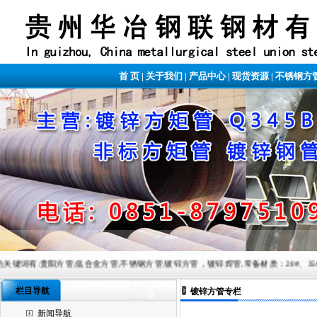
首 页
|
关于我们
|
产品中心
|
现货资源
|
不锈钢方
管,低合金方管,不锈钢方管,镀锌方管，镀锌焊管,常备材质：20#、35#、45#、20G、40Cr、20C
栏目导航
镀锌方管专栏
新闻导航