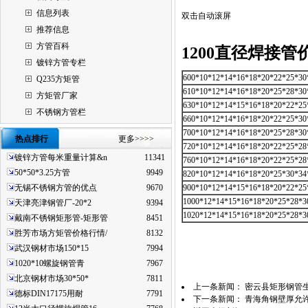
信息列表
双击自动滚屏
推荐信息
方管百科
1200直径焊接管
镀锌方管专栏
600*10*12*14*16*18*20*22*25*30
Q235方矩管
610*10*12*14*16*18*20*25*28*30
方矩管厂家
630*10*12*14*15*16*18*20*22*25
不锈钢方管栏
660*10*12*14*16*18*20*22*25*30
700*10*12*14*16*18*20*25*28*30
热点排行
更多>>>>
720*10*12*14*16*18*20*22*25*28
镀锌方管每米重量计算&n
11341
760*10*12*14*16*18*20*22*25*28
50*50*3.25方管
9949
820*10*12*14*16*18*20*25*30*34
无锡不锈钢方管的优点
9670
900*10*12*14*15*16*18*20*22*25
1000*12*14*15*16*18*20*25*28*3
天津亮津钢管厂-20*2
9394
1020*12*14*15*16*18*20*25*28*3
戴南不锈钢矩形管-矩形管
8451
胜芳市场方矩管价格行情/
8132
武汉钢材市场150*15
7994
1020*10螺旋钢管青
7967
北京钢材市场30*50*
7811
上一条新闻：
密云县矩形钢管生
德标DIN17175用耐
7791
下一条新闻：
青海角钢壁厚允许