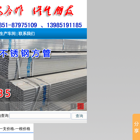
生产车间
|
联系我们
1
2
查询:
T12)、12Cr1MoV、12Cr1MoVG、10CrMo910、 15CrMo、35CrMo、40Cr
25方管一支价格-一根价格