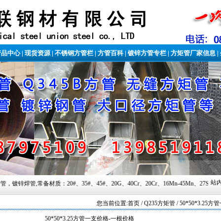
产品中心
|
现货资源
|
不锈钢方管栏
|
方管百科
|
镀锌方管专栏
|
方矩管厂家信息
|
站内
、35#、45#、20G、40Cr、20Cr、16Mn-45Mn、27SiMn、Cr5Mo、12CrMo(
您当前位置:
首页
/ Q235方矩管 / 50*50*3.
50*50*3.25方管一支价格-一根价格