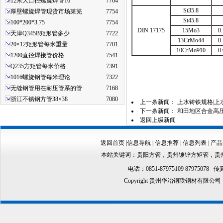
12米大口径螺旋焊管16
7764
St35.8
厚壁螺旋焊管现货市场莱芜
7754
St45.8
100*200*3.75
7754
DIN 17175
15Mo3
0.
天津Q345B矩形管多少
7722
13CrMo44
0.
20×12矩形管每米重量
7701
10CrMo910
0.
1200直径焊接管价格-
7541
Q235方矩管每米价格
7391
1016螺旋钢管每米理论
7322
无缝钢管用在耐压管系的管
7168
浙江不锈钢方管38×38
7080
上一条新闻：
上水铸铁规格|上
下一条新闻：
和田地区合金高压
返回上级新闻
返回首页
|
信息导航
|
信息推荐
|
信息列表
|
产品
本站关键词：
贵阳方管
，
贵州镀锌方矩管
，
贵
电话：0851-87975109 87975078 传真
Copyright 贵州华冶钢联钢材有限公