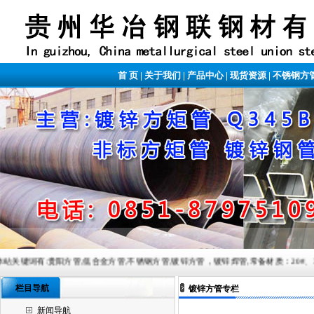
首 页
|
关于我们
|
产品中心
|
现货资源
|
不锈钢方
阳方管,低合金方管,不锈钢方管,镀锌方管，镀锌焊管,常备材质：20#、35#、45#、20G、40Cr、2
栏目导航
镀锌方管专栏
新闻导航