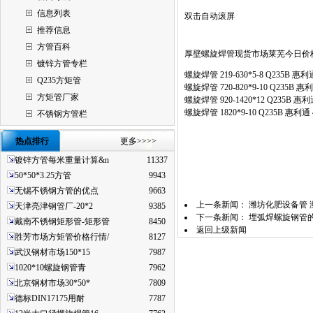
信息列表
双击自动滚屏
推荐信息
方管百科
厚壁螺旋焊管现货市场莱芜今日价
镀锌方管专栏
螺旋焊管 219-630*5-8 Q235B 惠利通
Q235方矩管
螺旋焊管 720-820*9-10 Q235B 惠利
方矩管厂家
螺旋焊管 920-1420*12 Q235B 惠利通
螺旋焊管 1820*9-10 Q235B 惠利通 
不锈钢方管栏
热点排行
更多>>>>
镀锌方管每米重量计算&n
11337
50*50*3.25方管
9943
无锡不锈钢方管的优点
9663
上一条新闻：
潍坊化肥设备管 
天津亮津钢管厂-20*2
9385
下一条新闻：
埋弧焊螺旋钢管
戴南不锈钢矩形管-矩形管
8450
返回上级新闻
胜芳市场方矩管价格行情/
8127
武汉钢材市场150*15
7987
1020*10螺旋钢管青
7962
北京钢材市场30*50*
7809
德标DIN17175用耐
7787