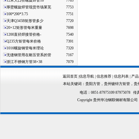
12米大口径螺旋焊管16
7763
厚壁螺旋焊管现货市场莱芜
7753
100*200*3.75
7751
天津Q345B矩形管多少
7720
20×12矩形管每米重量
7698
1200直径焊接管价格-
7540
Q235方矩管每米价格
7391
1016螺旋钢管每米理论
7320
无缝钢管用在耐压管系的管
7167
浙江不锈钢方管38×38
7079
返回首页
|
信息导航
|
信息推荐
|
信息列表
|
产品
本站关键词：
贵阳方管
，
贵州镀锌方矩管
，
贵
电话：0851-87975109 87975078 传真
Copyright 贵州华冶钢联钢材有限公