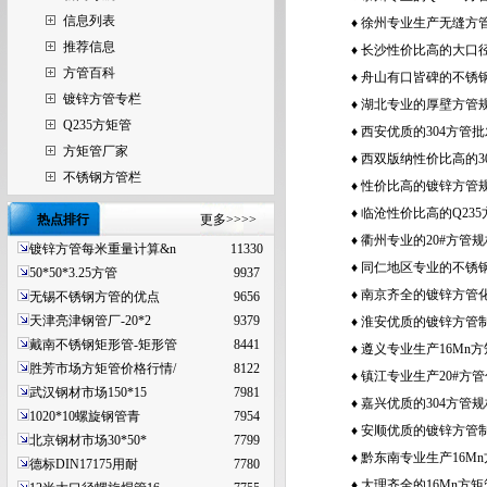
信息列表
♦
徐州专业生产无缝方
推荐信息
♦
长沙性价比高的大口
方管百科
♦
舟山有口皆碑的不锈
镀锌方管专栏
♦
湖北专业的厚壁方管
Q235方矩管
♦
西安优质的304方管批
方矩管厂家
♦
西双版纳性价比高的3
不锈钢方管栏
♦
性价比高的镀锌方管
♦
临沧性价比高的Q23
热点排行
更多>>>>
♦
衢州专业的20#方管
镀锌方管每米重量计算&n
11330
♦
同仁地区专业的不锈
50*50*3.25方管
9937
♦
南京齐全的镀锌方管
无锡不锈钢方管的优点
9656
天津亮津钢管厂-20*2
9379
♦
淮安优质的镀锌方管
戴南不锈钢矩形管-矩形管
8441
♦
遵义专业生产16Mn
胜芳市场方矩管价格行情/
8122
♦
镇江专业生产20#方
武汉钢材市场150*15
7981
♦
嘉兴优质的304方管
1020*10螺旋钢管青
7954
♦
安顺优质的镀锌方管
北京钢材市场30*50*
7799
♦
黔东南专业生产16M
德标DIN17175用耐
7780
♦
大理齐全的16Mn方