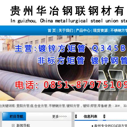
首 页
|
关于我们
|
产品中心
|
现货资源
|
不锈钢方
管,低合金方管,不锈钢方管,镀锌方管，镀锌焊管,常备材质：20#、35#、45#、20G、40Cr、20C
栏目导航
更多>>>>
信息列表
新闻导航
♦
泰州专业的Q345B方