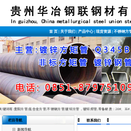
首 页
|
关于我们
|
产品中心
|
现货资源
|
不锈钢方
,低合金方管,不锈钢方管,镀锌方管，镀锌焊管,常备材质：20#、35#、45#、20G、40Cr、20Cr
栏目导航
联系我们
新闻导航